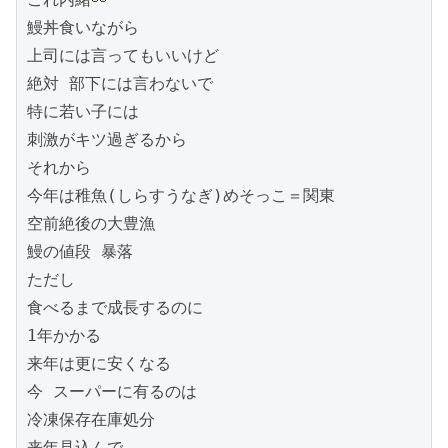
鰻丼食いながら

上司には言ってもいいけど

絶対 部下には言わないで

特に若い子には

刺激がキツ過ぎるから

それから

今年は稚魚(しらすうなぎ)めそっこ＝関東

空前絶後の大豊漁

鰻の値段 暴落

ただし

食べるまで成長するのに

1年かかる

来年は更に安くなる

今 スーパーに有るのは

冷凍保存在庫処分

来年見込んで
