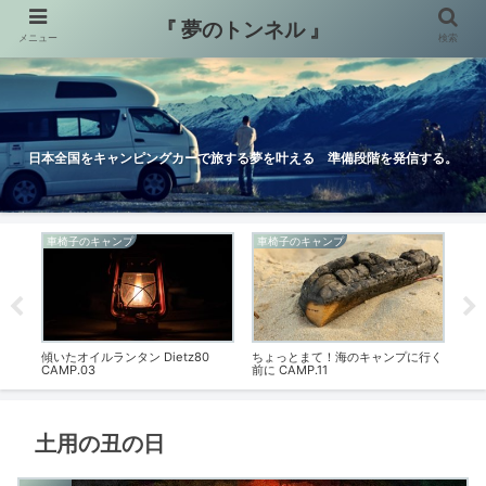
『 夢のトンネル 』
メニュー
検索
日本全国をキャンピングカーで旅する夢を叶える 準備段階を発信する。
車椅子のキャンプ
車椅子のキャンプ
車
傾いたオイルランタン Dietz80
ちょっとまて！海のキャンプに行く
臨時
CAMP.03
前に CAMP.11
土用の丑の日