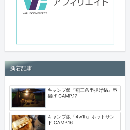
新着記事
キャンプ飯『燕三条串揚げ鍋』串
揚げ CAMP.17
キャンプ飯『4w1h』ホットサン
ド CAMP.16