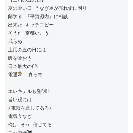
夏の暑い日 うなぎ屋が売れずに困り

蘭学者 『平賀源内』に相談

出来た キャチコピー

そうだ 京都いこう

成らぬ

土用の丑の日には

鰻を喰おう

日本最大のCM

電通
  真っ青

エレキテルも発明‼️

旨い鰻には

⚡️電気を通してある⚡️

電気うなぎ

俺は そう 信じてる

これ内緒