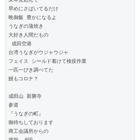
早めにさばいてるだけ

晩御飯 豊かになるよ

うなぎの蒲焼き

大好き人間だもの

 成田空港

台湾うなぎがウジャウジャ

フェイス シールド着けて検疫作業

一匹一ぴき調べてた

鰻もコロナ？

成田山 新勝寺

参道

『うなぎの町』

御待ちしております

商工会議所からの

援助  0円
