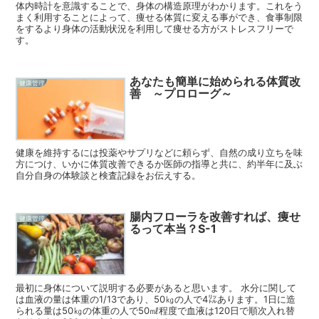
体内時計を意識することで、身体の構造原理がわかります。これをう
まく利用することによって、痩せる体質に変える事ができ、食事制限
をするより身体の活動状況を利用して痩せる方がストレスフリーで
す。
あなたも簡単に始められる体質改
健康管理
善 ～プロローグ～
健康を維持するには投薬やサプリなどに頼らず、自然の成り立ちを味
方につけ、いかに体質改善できるか医師の指導と共に、約半年に及ぶ
自分自身の体験談と検査記録をお伝えする。
腸内フローラを改善すれば、痩せ
健康管理
るって本当？S-1
最初に身体について説明する必要があると思います。 水分に関して
は血液の量は体重の1/13であり、50㎏の人で4㍑あります。1日に造
られる量は50㎏の体重の人で50㎖程度で血液は120日で順次入れ替