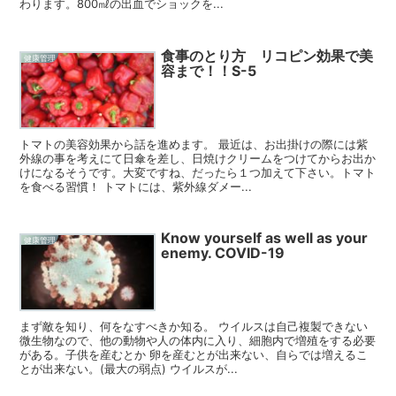
わります。800㎖の出血でショックを...
食事のとり方 リコピン効果で美
健康管理
容まで！！S-5
トマトの美容効果から話を進めます。 最近は、お出掛けの際には紫
外線の事を考えにて日傘を差し、日焼けクリームをつけてからお出か
けになるそうです。大変ですね、だったら１つ加えて下さい。トマト
を食べる習慣！ トマトには、紫外線ダメー...
Know yourself as well as your
健康管理
enemy. COVID-19
まず敵を知り、何をなすべきか知る。 ウイルスは自己複製できない
微生物なので、他の動物や人の体内に入り、細胞内で増殖をする必要
がある。子供を産むとか 卵を産むとが出来ない、自らでは増えるこ
とが出来ない。(最大の弱点) ウイルスが...