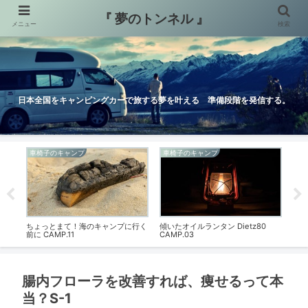
『 夢のトンネル 』
メニュー
検索
日本全国をキャンピングカーで旅する夢を叶える 準備段階を発信する。
車椅子のキャンプ
車椅子のキャンプ
ブ
！
ちょっとまて！海のキャンプに行く
傾いたオイルランタン Dietz80
ブロ
前に CAMP.11
CAMP.03
腸内フローラを改善すれば、痩せるって本
当？S-1