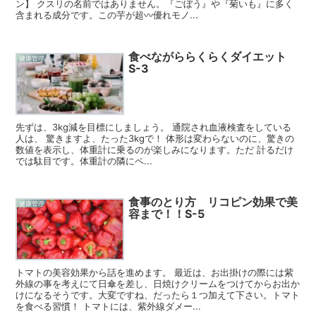
ン】 クスリの名前ではありません。『ごぼう』や『菊いも』に多く
含まれる成分です。この芋が超〰️優れモノ...
食べながららくらくダイエット
健康管理
S-3
先ずは、3kg減を目標にしましょう。 通院され血液検査をしている
人は、 驚きますよ、たった3kgで！ 体形は変わらないのに、驚きの
数値を表示し、体重計に乗るのが楽しみになります。ただ 計るだけ
では駄目です。体重計の隣にペ...
食事のとり方 リコピン効果で美
健康管理
容まで！！S-5
トマトの美容効果から話を進めます。 最近は、お出掛けの際には紫
外線の事を考えにて日傘を差し、日焼けクリームをつけてからお出か
けになるそうです。大変ですね、だったら１つ加えて下さい。トマト
を食べる習慣！ トマトには、紫外線ダメー...