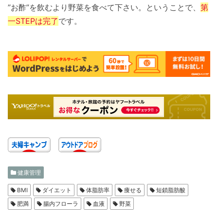
”お酢”を飲むより野菜を食べて下さい。ということで、
第
一STEPは完了
です。
健康管理
BMI
ダイエット
体脂肪率
痩せる
短鎖脂肪酸
肥満
腸内フローラ
血液
野菜