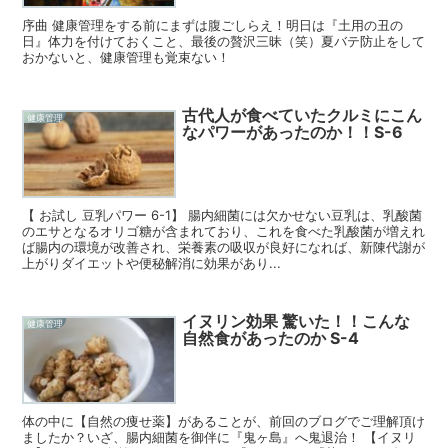
序曲 健康管理をする前にまずは腹ごしらえ！明日は『土用の丑の
日』体力を付けておくこと、最後の贅沢三昧（笑）夏バテ防止をして
おかないと、健康管理も覚束ない！
古代人が食べていたクルミにこん
健康管理
なパワーがあったのか！！S-6
【 お試し 豆乳パワー 6-1】 腸内細菌には欠かせない豆乳は、乳酸菌
のエサとなるオリゴ糖が含まれており、これを食べた乳酸菌が増えれ
ば腸内の環境が改善され、栄養素の吸収が良好になれば、新陳代謝が
上がりダイエットや便秘解消に効果があり...
イヌリン効果 驚いた！！こんな
健康管理
自然食があったのか S-4
体の中に【自然の痩せ薬】があることが、前回のブログでご理解頂け
ましたか？いざ、腸内細菌を御伴に『鬼ヶ島』へ鬼退治！ 【イヌリ