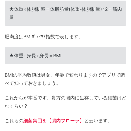
★体重×体脂肪率＝体脂肪量(体重‐体脂肪量)÷2＝筋肉
量
肥満度はBMIﾎﾞﾃｨﾏｽ指数で表します。
★体重÷身長÷身長＝BMI
BMIの平均数値は男女、年齢で変わりますのでアプリで調
べて知っておきましょう。
これからが本番です。貴方の腸内に生存している細菌はど
れくらい？
これらの
細菌集団を【腸内フローラ】
と云います。