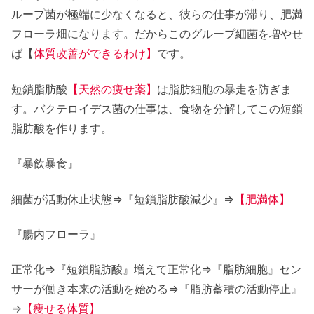
ループ菌が極端に少なくなると、彼らの仕事が滞り、肥満
フローラ畑になります。だからこのグループ細菌を増やせ
ば【
体質改善ができるわけ】
です。
短鎖脂肪酸
【天然の痩せ薬】
は脂肪細胞の暴走を防ぎま
す。バクテロイデス菌の仕事は、食物を分解してこの短鎖
脂肪酸を作ります。
『暴飲暴食』
細菌が活動休止状態⇒『短鎖脂肪酸減少』⇒
【肥満体】
『腸内フローラ』
正常化⇒『短鎖脂肪酸』増えて正常化⇒『脂肪細胞』セン
サーが働き本来の活動を始める⇒『脂肪蓄積の活動停止』
⇒
【痩せる体質】